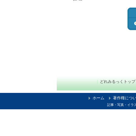
｜
どれみるっくトップ
ホーム
著作権につ
記事・写真・イラストの無