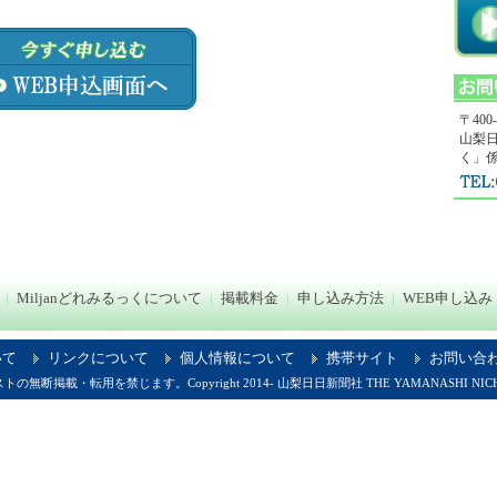
〒400
山梨日
く」
｜
Miljanどれみるっくについて
｜
掲載料金
｜
申し込み方法
｜
WEB申し込み
いて
リンクについて
個人情報について
携帯サイト
お問い合
断掲載・転用を禁じます。Copyright 2014- 山梨日日新聞社 THE YAMANASHI NICHIN