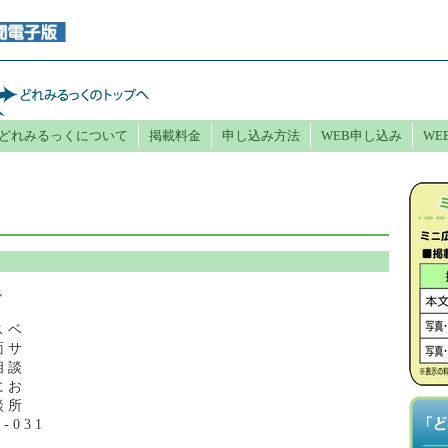
どれみるっくについて
掲載料金
申し込み方法
WEB申し込み
WE
し
。
ス ベ
面 サ
相 談
に お
談 所
- 0 3 1