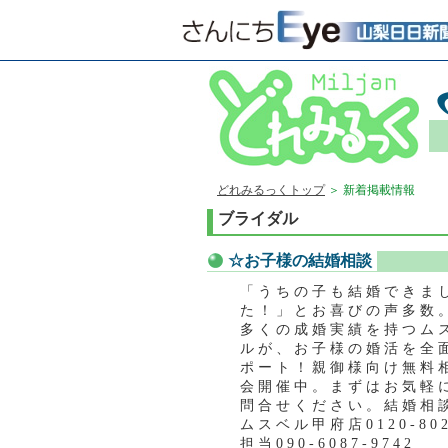
どれみるっくトップ
＞ 新着掲載情報
ブライダル
☆お子様の結婚相談
「 う ち の 子 も 結 婚 で き ま 
た ！ 」 と お 喜 び の 声 多 数 
多 く の 成 婚 実 績 を 持 つ ム 
ル が 、 お 子 様 の 婚 活 を 全 
ポ ー ト ！ 親 御 様 向 け 無 料 
会 開 催 中 。 ま ず は お 気 軽 
問 合 せ く だ さ い 。 結 婚 相 
ム ス ベ ル 甲 府 店 0 1 2 0 - 8 0 2 
担 当 0 9 0 - 6 0 8 7 - 9 7 4 2