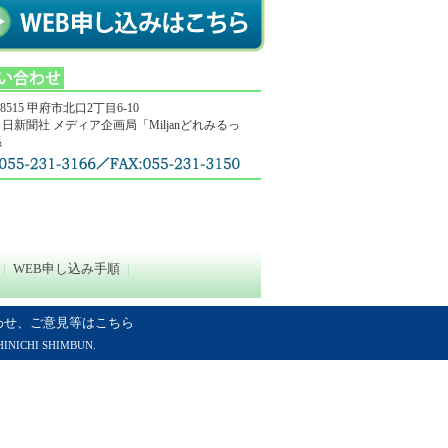
-8515 甲府市北口2丁目6-10
日新聞社 メディア企画局「Miljanどれみるっ
係
｜
WEB申し込み手順
｜
わせ、ご意見等はこちら
ICHI SHIMBUN.